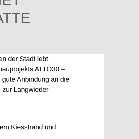
IET
ATTE
n der Stadt lebt,
hnbauprojekts ALTO30 –
e gute Anbindung an die
e zur Langwieder
inem Kiesstrand und