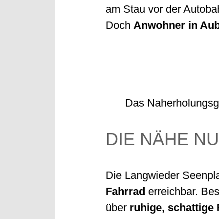
am Stau vor der Autoba
Doch
Anwohner in Aubi
Das Naherholungsgeb
DIE NÄHE N
Die Langwieder Seenpla
Fahrrad
erreichbar. Be
über
ruhige, schattige