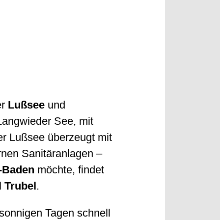
er
Lußsee
und
 Langwieder See, mit
er Lußsee überzeugt mit
rnen Sanitäranlagen –
-Baden
möchte, findet
l Trubel
.
sonnigen Tagen schnell