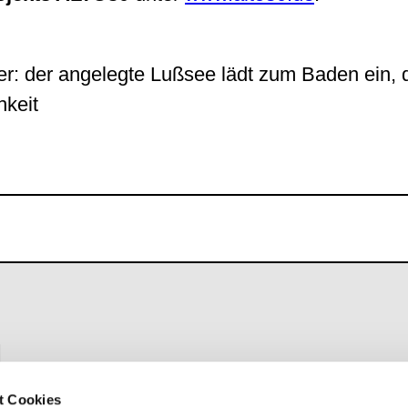
er: der angelegte Lußsee lädt zum Baden ein,
hkeit
g
H
t Cookies