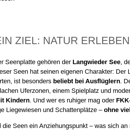
EIN ZIEL: NATUR ERLEBEN
er Seenplatte gehören der
Langwieder See
, d
ieser Seen hat seinen eigenen Charakter: Der
rten, ist besonders
beliebt bei Ausflüglern
. D
flachen Uferzonen, einem Spielplatz und mode
it Kindern
. Und wer es ruhiger mag oder
FKK
e Liegewiesen und Schattenplätze –
ohne vie
die Seen ein Anziehungspunkt – was sich an 