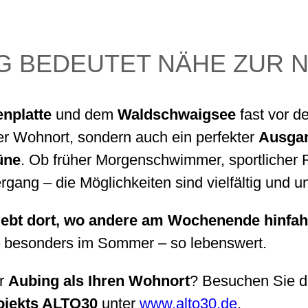
NG BEDEUTET NÄHE ZUR 
nplatte
und dem
Waldschwaigsee
fast vor d
er Wohnort, sondern auch ein perfekter
Ausgan
üne
. Ob früher Morgenschwimmer, sportlicher R
gang – die Möglichkeiten sind vielfältig und un
lebt dort, wo andere am Wochenende hinfah
 – besonders im Sommer – so lebenswert.
ür
Aubing als Ihren Wohnort
? Besuchen Sie di
jekts ALTO30
unter
www.alto30.de
.