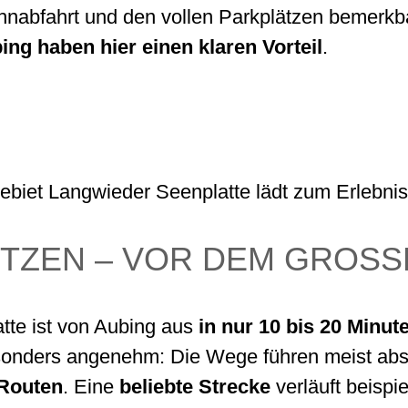
hnabfahrt und den vollen Parkplätzen bemerkb
ng haben hier einen klaren Vorteil
.
iet Langwieder Seenplatte lädt zum Erlebnis 
UTZEN – VOR DEM GROSS
tte ist von Aubing aus
in nur 10 bis 20 Minu
sonders angenehm: Die Wege führen meist abs
 Routen
. Eine
beliebte Strecke
verläuft beisp