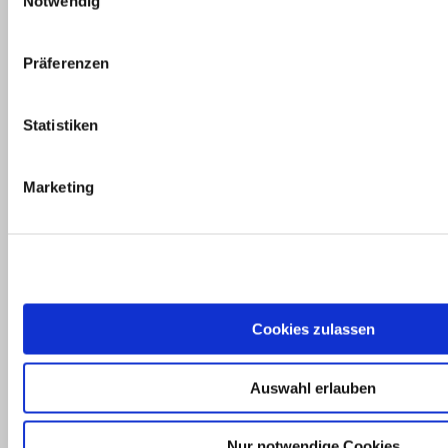
Notwendig
seinen ersten Geburtstag feiert.
Präferenzen
Freizeit & Umgebung
10. Januar
Statistiken
2025
Marketing
ENDLICH
FRÜHLING!
IHRE FREIZEIT
Cookies zulassen
IN AUBING
Auswahl erlauben
Nur notwendige Cookies