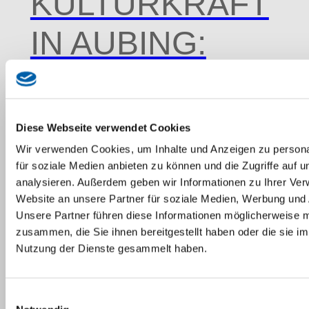
KULTURKRAFT
IN AUBING:
DAS BERGSON
KUNSTKRAFTWE
Diese Webseite verwendet Cookies
Wir verwenden Cookies, um Inhalte und Anzeigen zu persona
für soziale Medien anbieten zu können und die Zugriffe auf 
Aubing wird geschätzt für seinen
analysieren. Außerdem geben wir Informationen zu Ihrer Ve
Website an unsere Partner für soziale Medien, Werbung und 
ländlichen Charme, doch der beliebte
Unsere Partner führen diese Informationen möglicherweise m
Wohnort im Münchner Westen hat
zusammen, die Sie ihnen bereitgestellt haben oder die sie i
noch viel mehr zu bieten. Ein
Nutzung der Dienste gesammelt haben.
kulturelles Highlight: das Bergson
Kunstkraftwerk, das im Oktober 2025
Einwilligungsauswahl